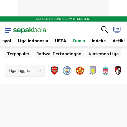
SCROLL TO CONTINUE WITH CONTENT
anyol
Liga Indonesia
UEFA
Dunia
Indeks
detikS
Terpopuler
Jadwal Pertandingan
Klasemen Liga