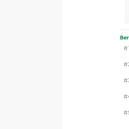
Ber
#
#
#
#
#