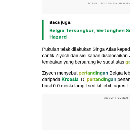
SCROLL TO CONTINUE WIT
Baca juga:
Belgia Tersungkur, Vertonghen S
Hazard
Pukulan telak dilakukan Singa Atlas kepad
cantik Ziyech dari sisi kanan diselesaika
g
tembakan yang bersarang ke sudut atas
pertandingan
Ziyech menyebut
Belgia le
Kroasia
pertandingan
daripada
. Di
perta
hasil 0-0 meski tampil sedikit lebih agresif.
ADVERTISEMEN