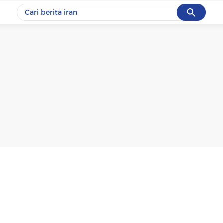
Cancel
Yang sedang ramai dicari
#1
data live draw sgp
#2
piala presiden 2026
#3
prabowo
#4
iran
#5
gempa hari ini
Promoted
Terakhir yang dicari
Loading...