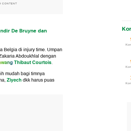
H CONTENT
Ko
indir De Bruyne dan
Ko
a Belgia di injury time. Umpan
n Zakaria Abdoukhlal dengan
awang
Thibaut Courtois
.
Ko
bih mudah bagi timnya
Ziyech
ma,
dkk harus puas
Ko
T