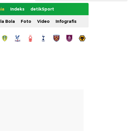
ia
Indeks
detikSport
ila Bola
Foto
Video
Infografis