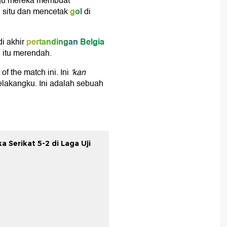
ggu mereka membuat
gol
 situ dan mencetak
di
pertandingan
Belgia
i akhir
 itu merendah.
of the match ini. Ini
'kan
elakangku. Ini adalah sebuah
 Serikat 5-2 di Laga Uji