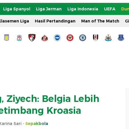
Liga Spanyol
Liga Jerman
Liga Indonesia
UEFA
Dun
Klasemen Liga
Hasil Pertandingan
Man of The Match
G
 Ziyech: Belgia Lebih
timbang Kroasia
arina Sari -
Sepakbola