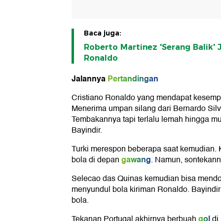
Baca juga:
Roberto Martinez 'Serang Balik' 
Ronaldo
Jalannya
Pertandingan
Cristiano Ronaldo yang mendapat kesempat
Menerima umpan silang dari Bernardo Sil
Tembakannya tapi terlalu lemah hingga m
Bayindir.
Turki merespon beberapa saat kemudian.
gawang
bola di depan
. Namun, sontekan
Selecao das Quinas kemudian bisa mendom
menyundul bola kiriman Ronaldo. Bayind
bola.
gol
Tekanan Portugal akhirnya berbuah
di 