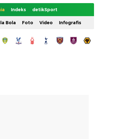
ia
Indeks
detikSport
ila Bola
Foto
Video
Infografis