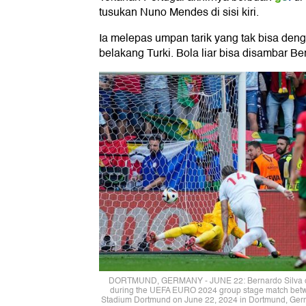
tusukan Nuno Mendes di sisi kiri.
Ia melepas umpan tarik yang tak bisa deng
belakang Turki. Bola liar bisa disambar Be
DORTMUND, GERMANY - JUNE 22: Bernardo Silva of Po
during the UEFA EURO 2024 group stage match betwe
Stadium Dortmund on June 22, 2024 in Dortmund, Germ