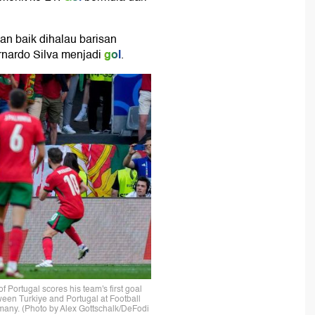
an baik dihalau barisan
gol
rnardo Silva menjadi
.
rtugal scores his team's first goal
en Turkiye and Portugal at Football
any. (Photo by Alex Gottschalk/DeFodi