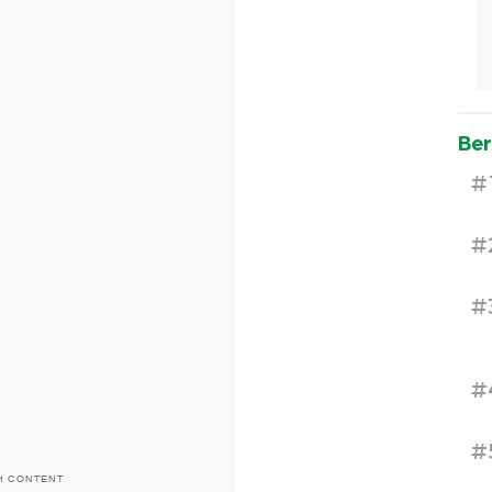
Ber
#
#
#
#
#
H CONTENT