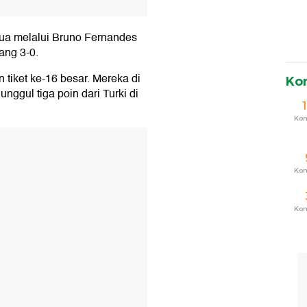
ua melalui Bruno Fernandes
ang 3-0.
tiket ke-16 besar. Mereka di
Ko
ggul tiga poin dari Turki di
Ko
T
Ko
Ko