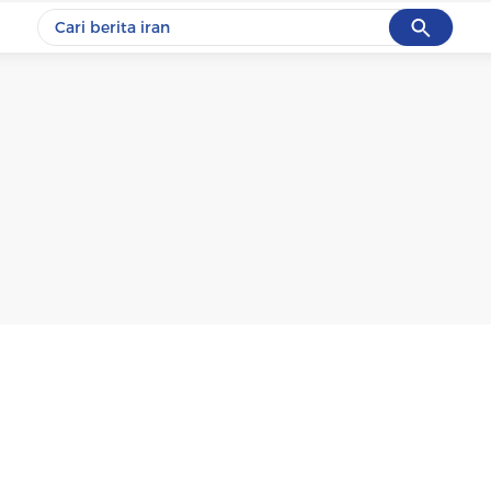
Cancel
Yang sedang ramai dicari
#1
data live draw sgp
#2
kebakaran
#3
prabowo
#4
iran
#5
gempa hari ini
Promoted
Terakhir yang dicari
Loading...