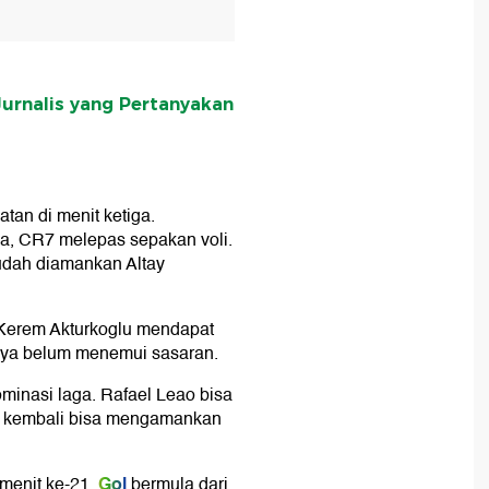
Jurnalis yang Pertanyakan
an di menit ketiga.
va, CR7 melepas sepakan voli.
udah diamankan Altay
 Kerem Akturkoglu mendapat
nya belum menemui sasaran.
inasi laga. Rafael Leao bisa
ir kembali bisa mengamankan
Gol
menit ke-21.
bermula dari