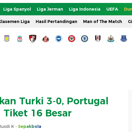
Liga Spanyol
Liga Jerman
Liga Indonesia
UEFA
Dun
Klasemen Liga
Hasil Pertandingan
Man of The Match
G
kan Turki 3-0, Portugal
Tiket 16 Besar
Rusdi K -
Sepakbola