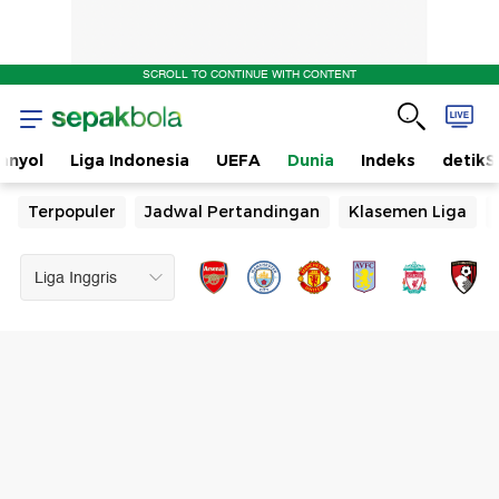
SCROLL TO CONTINUE WITH CONTENT
anyol
Liga Indonesia
UEFA
Dunia
Indeks
detikS
Terpopuler
Jadwal Pertandingan
Klasemen Liga