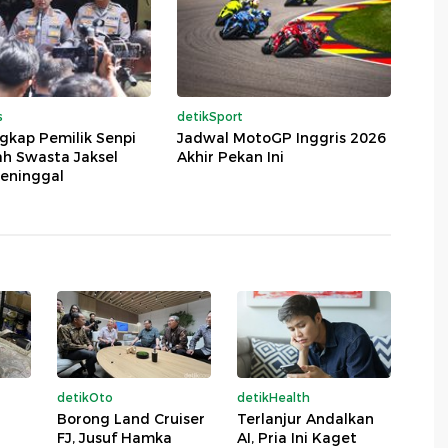
s
detikSport
ngkap Pemilik Senpi
Jadwal MotoGP Inggris 2026
ah Swasta Jaksel
Akhir Pekan Ini
eninggal
detikOto
detikHealth
Borong Land Cruiser
Terlanjur Andalkan
FJ, Jusuf Hamka
AI, Pria Ini Kaget