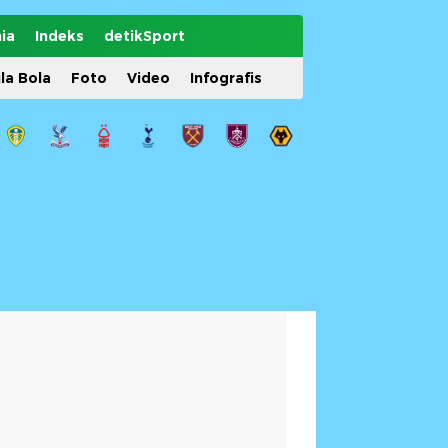
ia
Indeks
detikSport
ila Bola
Foto
Video
Infografis