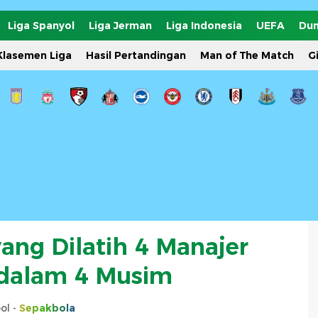
Liga Spanyol
Liga Jerman
Liga Indonesia
UEFA
Dun
Klasemen Liga
Hasil Pertandingan
Man of The Match
G
ang Dilatih 4 Manajer
dalam 4 Musim
ol -
Sepakbola