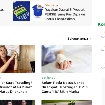
Ko
Ko
Selengkapnya
Ko
Ko
l
detikInet
Ular Saat Traveling?
Belum Reda Kasus Nakes
isedot atau Diikat,
Nirempati, Postingan 'BPJS
 Harus Dilakukan
Cuma 1%' Bikin Murka