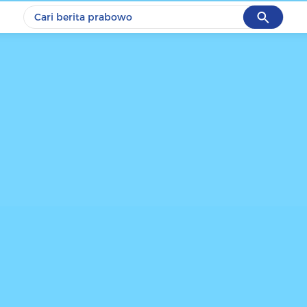
Cancel
Yang sedang ramai dicari
#1
data live draw sgp
#2
piala presiden 2026
#3
prabowo
#4
iran
#5
gempa hari ini
Promoted
Terakhir yang dicari
Loading...