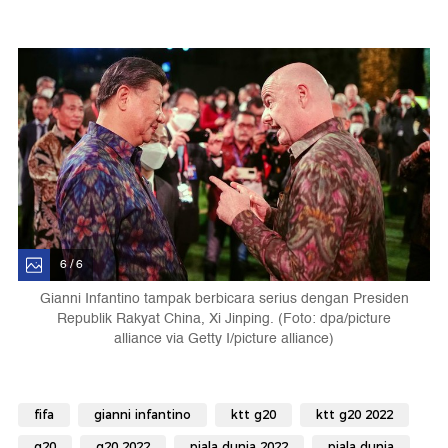
6 / 6
Gianni Infantino tampak berbicara serius dengan Presiden
Republik Rakyat China, Xi Jinping. (Foto: dpa/picture
alliance via Getty I/picture alliance)
fifa
gianni infantino
ktt g20
ktt g20 2022
g20
g20 2022
piala dunia 2022
piala dunia