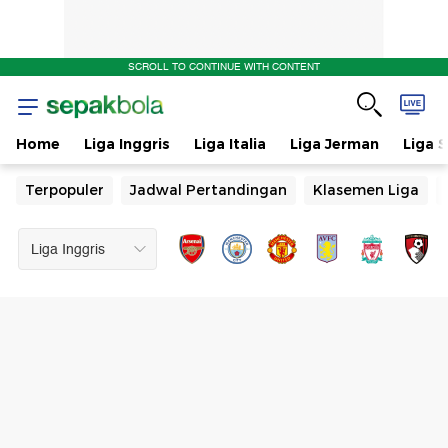
SCROLL TO CONTINUE WITH CONTENT
Home
Liga Inggris
Liga Italia
Liga Jerman
Liga 
Terpopuler
Jadwal Pertandingan
Klasemen Liga