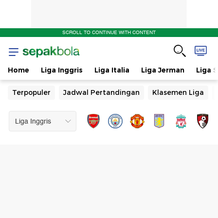
SCROLL TO CONTINUE WITH CONTENT
Home
Liga Inggris
Liga Italia
Liga Jerman
Liga 
Terpopuler
Jadwal Pertandingan
Klasemen Liga