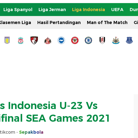
Liga Spanyol
Liga Jerman
Liga Indonesia
UEFA
Dun
Klasemen Liga
Hasil Pertandingan
Man of The Match
G
 Indonesia U-23 Vs
ifinal SEA Games 2021
tikcom -
Sepakbola