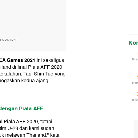
H CONTENT
Ko
EA Games 2021
ini sekaligus
Ko
land di final Piala AFF 2020
kekalahan. Tapi Shin Tae-yong
enegaskan kedua ajang
Ko
Ko
dengan Piala AFF
l Piala AFF 2020, tetapi
k tim U-23 dan kami sudah
uk melawan Thailand," kata