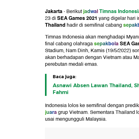
Jakarta
jadwal
Timnas Indonesi
-
Berikut
SEA Games 2021
23 di
yang digelar hari i
Thailand
sepak
hadir di semifinal cabang
Timnas Indonesia akan menghadapi Myanma
sepakbola
SEA Ga
final cabang olahraga
Stadium, Nam Dinh, Kamis (19/5/2022) so
akan berhadapan dengan Vietnam atau Mala
perebutan medali emas.
Baca juga:
Asnawi Absen Lawan Thailand, Sh
Fahmi
Indonesia lolos ke semifinal dengan predi
juara
grup Vietnam. Sementara Thailand l
usai mengungguli Malaysia.