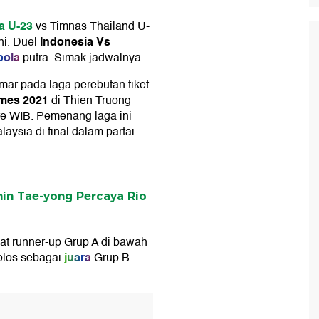
a U-23
vs Timnas Thailand U-
Indonesia Vs
ni. Duel
bola
putra. Simak jadwalnya.
r pada laga perebutan tiket
mes 2021
di Thien Truong
re WIB. Pemenang laga ini
ysia di final dalam partai
in Tae-yong Percaya Rio
kat runner-up Grup A di bawah
juara
olos sebagai
Grup B