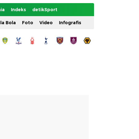
ia
Indeks
detikSport
ila Bola
Foto
Video
Infografis