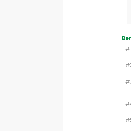
Ber
#
#
#
#
#