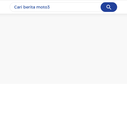
Cancel
Yang sedang ramai dicari
#1
motogp
#2
bromo
#3
moto3
#4
iran
#5
data live draw sgp
Promoted
Terakhir yang dicari
Loading...