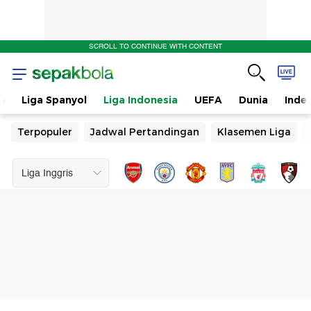
SCROLL TO CONTINUE WITH CONTENT
n
Liga Spanyol
Liga Indonesia
UEFA
Dunia
Inde
Terpopuler
Jadwal Pertandingan
Klasemen Liga