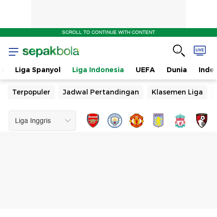
SCROLL TO CONTINUE WITH CONTENT
n
Liga Spanyol
Liga Indonesia
UEFA
Dunia
Inde
Terpopuler
Jadwal Pertandingan
Klasemen Liga