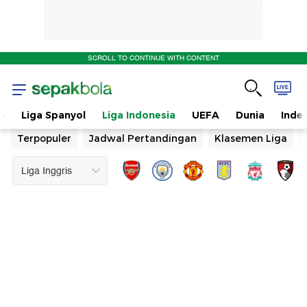
SCROLL TO CONTINUE WITH CONTENT
n
Liga Spanyol
Liga Indonesia
UEFA
Dunia
Inde
Terpopuler
Jadwal Pertandingan
Klasemen Liga