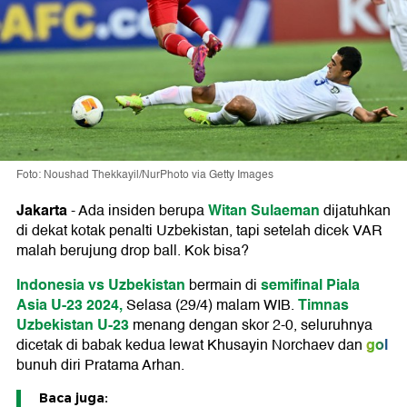
Foto: Noushad Thekkayil/NurPhoto via Getty Images
Jakarta
Witan Sulaeman
-
Ada insiden berupa
dijatuhkan
di dekat kotak penalti Uzbekistan, tapi setelah dicek VAR
malah berujung drop ball. Kok bisa?
Indonesia vs Uzbekistan
semifinal Piala
bermain di
Asia U-23 2024,
Timnas
Selasa (29/4) malam WIB.
Uzbekistan U-23
menang dengan skor 2-0, seluruhnya
gol
dicetak di babak kedua lewat Khusayin Norchaev dan
bunuh diri Pratama Arhan.
Baca juga: