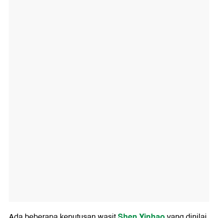
Shen Yinhao
Ada beberapa keputusan wasit
yang dinilai