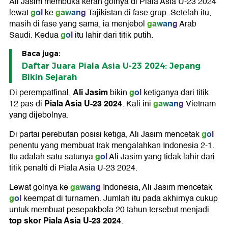
Ali Jasim membuka keran golnya di Piala Asia U-23 2024
gol
gawang
lewat
ke
Tajikistan di fase grup. Setelah itu,
gawang
masih di fase yang sama, ia menjebol
Arab
gol
Saudi. Kedua
itu lahir dari titik putih.
Baca juga:
Daftar Juara Piala Asia U-23 2024: Jepang
Bikin Sejarah
Ali Jasim
gol
Di perempatfinal,
bikin
ketiganya dari titik
Piala Asia U-23 2024
gawang
12 pas di
. Kali ini
Vietnam
yang dijebolnya.
gol
Di partai perebutan posisi ketiga, Ali Jasim mencetak
penentu yang membuat Irak mengalahkan Indonesia 2-1.
gol
Itu adalah satu-satunya
Ali Jasim yang tidak lahir dari
titik penalti di Piala Asia U-23 2024.
gawang
Lewat golnya ke
Indonesia, Ali Jasim mencetak
gol
keempat di turnamen. Jumlah itu pada akhirnya cukup
untuk membuat pesepakbola 20 tahun tersebut menjadi
top skor Piala Asia U-23 2024
.