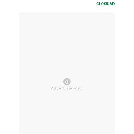
CLOSE AD