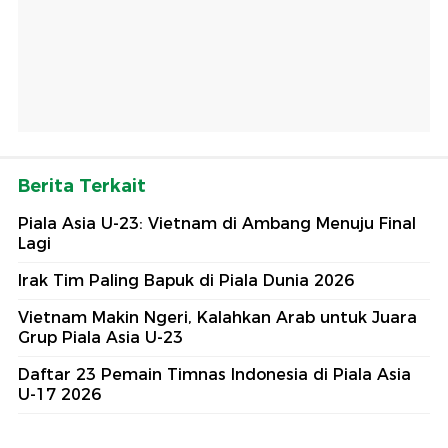
Berita Terkait
Piala Asia U-23: Vietnam di Ambang Menuju Final
Lagi
Irak Tim Paling Bapuk di Piala Dunia 2026
Vietnam Makin Ngeri, Kalahkan Arab untuk Juara
Grup Piala Asia U-23
Daftar 23 Pemain Timnas Indonesia di Piala Asia
U-17 2026