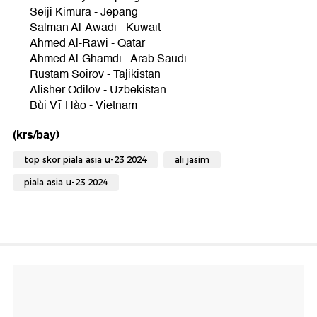
Seiji Kimura - Jepang
Salman Al-Awadi - Kuwait
Ahmed Al-Rawi - Qatar
Ahmed Al-Ghamdi - Arab Saudi
Rustam Soirov - Tajikistan
Alisher Odilov - Uzbekistan
Bùi Vĩ Hào - Vietnam
(krs/bay)
top skor piala asia u-23 2024
ali jasim
piala asia u-23 2024