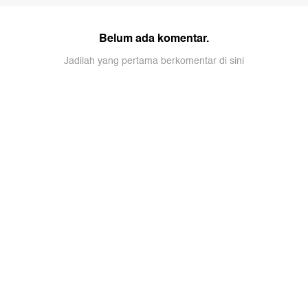
Belum ada komentar.
Jadilah yang pertama berkomentar di sini