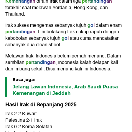
Kemenangan
Irak
pertandingan
diraih
dalam tiga
terakhir saat melawan Yordania, Hong Kong, dan
Thailand.
gol
Irak sukses mengemas sebanyak tujuh
dalam enam
pertandingan
. Lini belakang Irak cukup rapuh dengan
gol
kebobolan sebanyak tujuh
atau cuma mencatatkan
sebanyak dua clean sheet.
Melawan Irak, Indonesia belum pernah menang. Dalam
pertandingan
sembilan
, Indonesia kalah delapan kali
dan imbang sekali. Bisa menang kali ini Indonesia.
Baca juga:
Jelang Lawan Indonesia, Arab Saudi Puasa
Kemenangan di Jeddah
Hasil Irak di Sepanjang 2025
Irak 2-2 Kuwait
Palestina 2-1 Irak
Irak 0-2 Korea Selatan