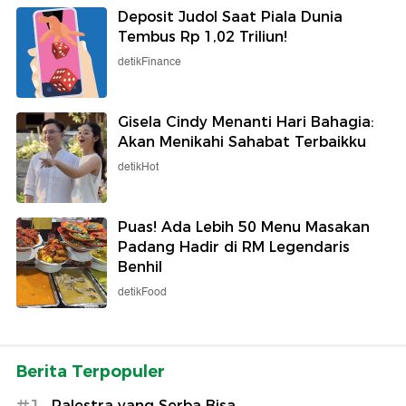
Deposit Judol Saat Piala Dunia
Tembus Rp 1,02 Triliun!
detikFinance
Gisela Cindy Menanti Hari Bahagia:
Akan Menikahi Sahabat Terbaikku
detikHot
Puas! Ada Lebih 50 Menu Masakan
Padang Hadir di RM Legendaris
Benhil
detikFood
Berita Terpopuler
#1
Palestra yang Serba Bisa