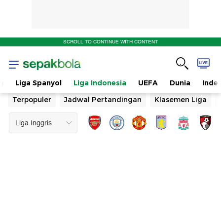
SCROLL TO CONTINUE WITH CONTENT
n
Liga Spanyol
Liga Indonesia
UEFA
Dunia
Inde
Terpopuler
Jadwal Pertandingan
Klasemen Liga