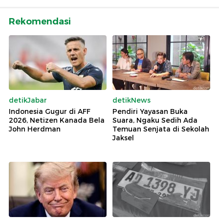
Rekomendasi
detikJabar
detikNews
Indonesia Gugur di AFF
Pendiri Yayasan Buka
2026, Netizen Kanada Bela
Suara, Ngaku Sedih Ada
John Herdman
Temuan Senjata di Sekolah
Jaksel