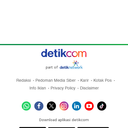
part of
Redaksi
Pedoman Media Siber
Karir
Kotak Pos
Info Iklan
Privacy Policy
Disclaimer
Download aplikasi detikcom