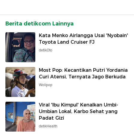
Berita detikcom Lainnya
Kata Menko Airlangga Usai 'Nyobain'
Toyota Land Cruiser FJ
detikOto
Most Pop: Kecantikan Putri Yordania
Curi Atensi, Ternyata Jago Berkuda
Wolipop
Viral 'Ibu Kimpul' Kenalkan Umbi-
Umbian Lokal, Karbo Sehat yang
Padat Gizi
detikHealth