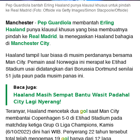
Pep Guardiola bantah Erling Haaland punya klausul khusus untuk pindah
ke Real Madrid (Foto: Offside via Getty Images/Simon Stacpoole/Offside)
Manchester
Pep Guardiola
Erling
-
membantah
Haaland
punya klausul khusus yang bisa membuatnya
Real Madrid
pindah ke
. Ia menegaskan Haaland bahagia
Manchester City
di
.
Haaland tampil luar biasa di musim perdananya bersama
Man City. Pemain asal Norwegia ini merapat ke Etihad
Stadium usai didatangkan dari Borussia Dortmund senilai
51 juta paun pada musim panas ini.
Baca juga:
Haaland Masih Sempat Bantu Wasit Padahal
City Lagi Nyerang!
gol
Teranyar, Haaland mencetak dua
saat Man City
membantai Copenhagen 5-0 di Etihad Stadium pada
matchday ketiga Grup G Liga Champions, Kamis
(6/10/2022) dini hari WIB. Penyerang 22 tahun tersebut
gol
total telah mengemas 19
hanya dari 12 laga.