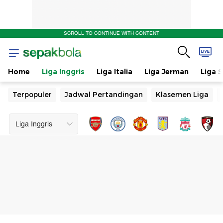
SCROLL TO CONTINUE WITH CONTENT
Home
Liga Inggris
Liga Italia
Liga Jerman
Liga 
Terpopuler
Jadwal Pertandingan
Klasemen Liga