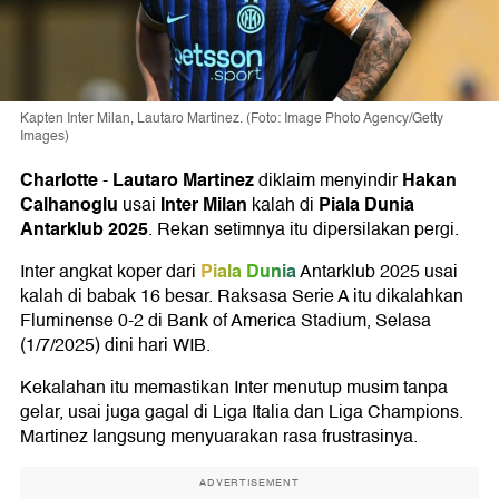
Kapten Inter Milan, Lautaro Martinez. (Foto: Image Photo Agency/Getty
Images)
Charlotte
Lautaro Martinez
Hakan
-
diklaim menyindir
Calhanoglu
Inter Milan
Piala Dunia
usai
kalah di
Antarklub 2025
. Rekan setimnya itu dipersilakan pergi.
Piala Dunia
Inter angkat koper dari
Antarklub 2025 usai
kalah di babak 16 besar. Raksasa Serie A itu dikalahkan
Fluminense 0-2 di Bank of America Stadium, Selasa
(1/7/2025) dini hari WIB.
Kekalahan itu memastikan Inter menutup musim tanpa
gelar, usai juga gagal di Liga Italia dan Liga Champions.
Martinez langsung menyuarakan rasa frustrasinya.
ADVERTISEMENT