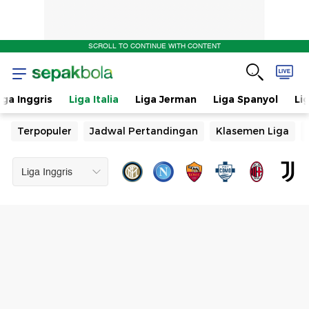
SCROLL TO CONTINUE WITH CONTENT
iga Inggris
Liga Italia
Liga Jerman
Liga Spanyol
Li
Terpopuler
Jadwal Pertandingan
Klasemen Liga