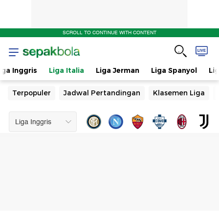
SCROLL TO CONTINUE WITH CONTENT
iga Inggris
Liga Italia
Liga Jerman
Liga Spanyol
Li
Terpopuler
Jadwal Pertandingan
Klasemen Liga