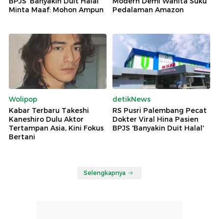
BPJS 'Banyakin Duit Halal'
Modern Demi Wanita Suku
Minta Maaf: Mohon Ampun
Pedalaman Amazon
Wolipop
detikNews
Kabar Terbaru Takeshi
RS Pusri Palembang Pecat
Kaneshiro Dulu Aktor
Dokter Viral Hina Pasien
Tertampan Asia, Kini Fokus
BPJS 'Banyakin Duit Halal'
Bertani
Selengkapnya