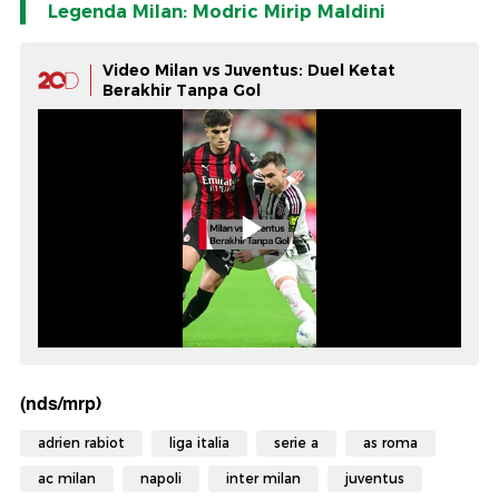
Legenda Milan: Modric Mirip Maldini
Video Milan vs Juventus: Duel Ketat
Berakhir Tanpa Gol
(nds/mrp)
adrien rabiot
liga italia
serie a
as roma
ac milan
napoli
inter milan
juventus