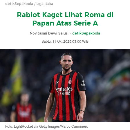
detikSepakbola
Liga Italia
Rabiot Kaget Lihat Roma di
Papan Atas Serie A
Novitasari Dewi Salusi -
detikSepakbola
Sabtu, 11 Okt 2025 03:00 WIB
Foto: LightRocket via Getty Images/Marco Canoniero