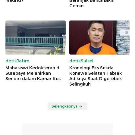
Madrid?
Beranjak Balita Bikin
Gemas
detikJatim
detikSulsel
Mahasiswi Kedokteran di
Kronologi Eks Sekda
Surabaya Melahirkan
Konawe Selatan Tabrak
Sendiri dalam Kamar Kos
Adiknya Saat Digerebek
Selingkuh
Selengkapnya