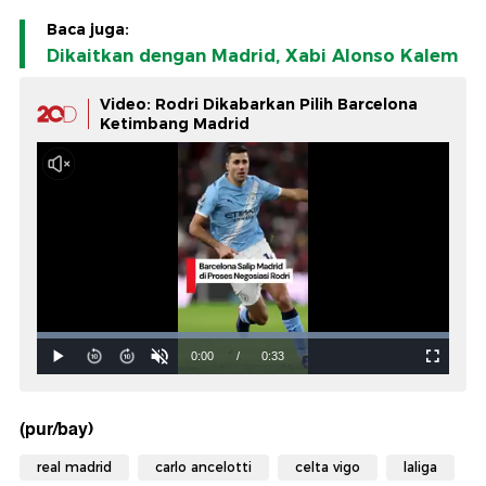
Baca juga:
Dikaitkan dengan Madrid, Xabi Alonso Kalem
Video: Rodri Dikabarkan Pilih Barcelona
Ketimbang Madrid
(pur/bay)
real madrid
carlo ancelotti
celta vigo
laliga