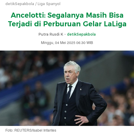
detikSepakbola
Liga Spanyol
Ancelotti: Segalanya Masih Bisa
Terjadi di Perburuan Gelar LaLiga
Putra Rusdi K -
detikSepakbola
Minggu, 04 Mei 2025 06:30 WIB
Foto: REUTERS/Isabel Infantes