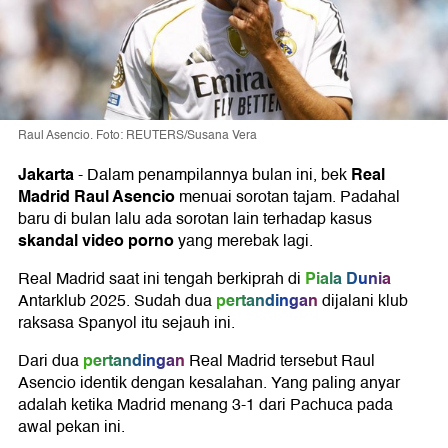
Raul Asencio. Foto: REUTERS/Susana Vera
Jakarta
Real
-
Dalam penampilannya bulan ini, bek
Madrid
Raul Asencio
menuai sorotan tajam. Padahal
baru di bulan lalu ada sorotan lain terhadap kasus
skandal video porno
yang merebak lagi.
Piala Dunia
Real Madrid saat ini tengah berkiprah di
pertandingan
Antarklub 2025. Sudah dua
dijalani klub
raksasa Spanyol itu sejauh ini.
pertandingan
Dari dua
Real Madrid tersebut Raul
Asencio identik dengan kesalahan. Yang paling anyar
adalah ketika Madrid menang 3-1 dari Pachuca pada
awal pekan ini.