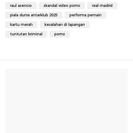
raul asencio
skandal video porno
real madrid
piala dunia antarklub 2025
performa pemain
kartu merah
kesalahan di lapangan
tuntutan kriminal
porno