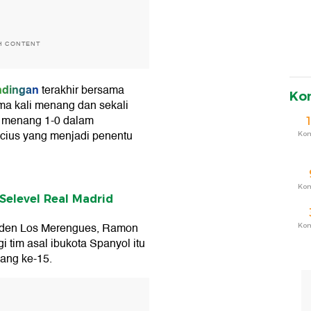
H CONTENT
ndingan
terakhir bersama
Ko
ima kali menang dan sekali
d menang 1-0 dalam
icius yang menjadi penentu
Ko
Ko
Selevel Real Madrid
siden Los Merengues, Ramon
Ko
 tim asal ibukota Spanyol itu
ang ke-15.
T