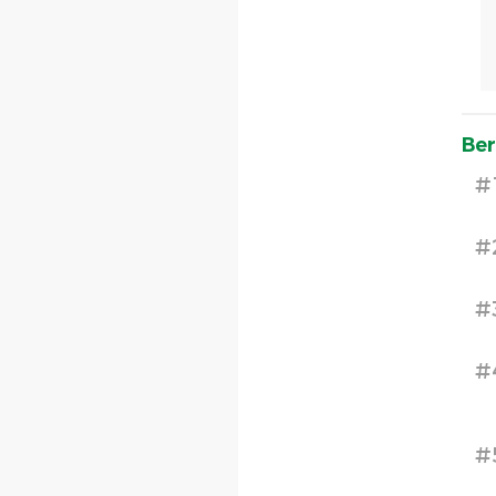
Ber
#
#
#
#
#