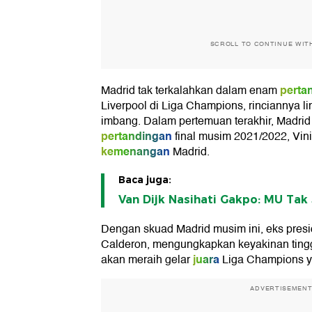
SCROLL TO CONTINUE WIT
perta
Madrid tak terkalahkan dalam enam
Liverpool di Liga Champions, rinciannya l
imbang. Dalam pertemuan terakhir, Madri
pertandingan
final musim 2021/2022, Vin
kemenangan
Madrid.
Baca juga:
Van Dijk Nasihati Gakpo: MU Tak 
Dengan skuad Madrid musim ini, eks pre
Calderon, mengungkapkan keyakinan tinggi
juara
akan meraih gelar
Liga Champions y
ADVERTISEMEN