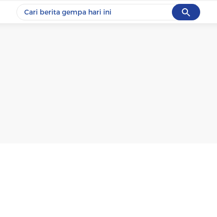
Cancel
Yang sedang ramai dicari
#1
data live draw sgp
#2
kebakaran
#3
prabowo
#4
iran
#5
gempa hari ini
Promoted
Terakhir yang dicari
Loading...