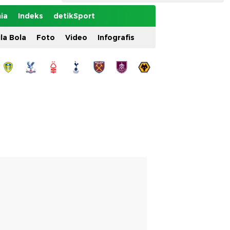
ia
Indeks
detikSport
ila Bola
Foto
Video
Infografis