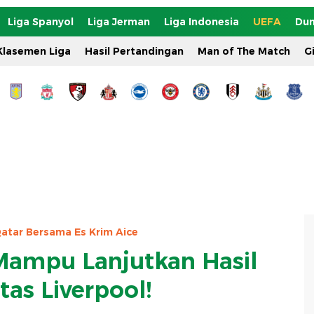
Liga Spanyol
Liga Jerman
Liga Indonesia
UEFA
Dun
Klasemen Liga
Hasil Pertandingan
Man of The Match
G
Qatar Bersama Es Krim Aice
 Mampu Lanjutkan Hasil
tas Liverpool!