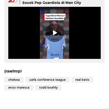
Sosok Pep Guardiola di Man City
(raw/mrp)
chelsea
uefa conference league
real betis
enzo maresca
todd boehly