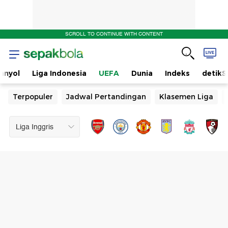
SCROLL TO CONTINUE WITH CONTENT
anyol
Liga Indonesia
UEFA
Dunia
Indeks
detikS
Terpopuler
Jadwal Pertandingan
Klasemen Liga