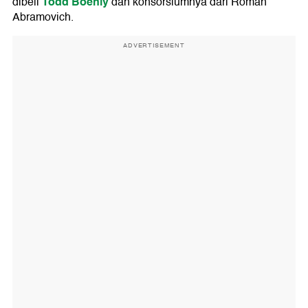
Todd Boehly
dibeli
dan konsorsiumnya dari Roman
Abramovich.
ADVERTISEMENT