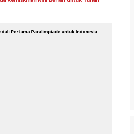
a Kemiskinan Kini Berlari untuk Tuhan
edali Pertama Paralimpiade untuk Indonesia