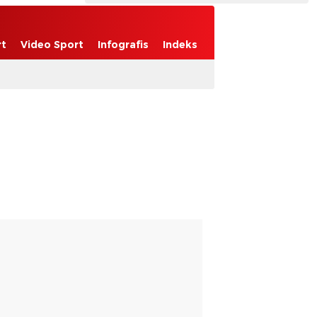
rt
Video Sport
Infografis
Indeks