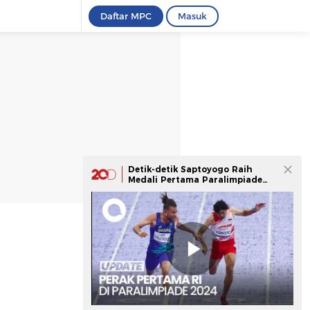
Daftar MPC
Masuk
Detik-detik Saptoyogo Raih
Medali Pertama Paralimpiade
untuk Indonesia