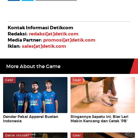
Share
0
Tweet
0
Kontak Informasi Detikcom
Redaksi:
redaksi[at]detik.com
Media Partner:
promosi[at]detik.com
Iklan:
sales[at]detik.com
More About the Game
Gear
Gear
Dender Pakai Apparel Buatan
Ringannya Sepatu ini, Biar Lari
Indonesia
Makin Kencang dan Cetak 'PB'
Detik Insider
Gear