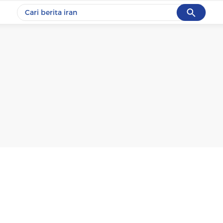
Cancel
Yang sedang ramai dicari
#1
gempa hari ini
#2
gempa
#3
iran
#4
demo
#5
prabowo
Promoted
Terakhir yang dicari
Loading...