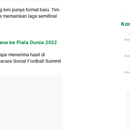
ng kini punya format baru. Tim-
rus memainkan laga semifinal
Ko
Ko
rana ke Piala Dunia 2022
ajar menerima hasil di
Ko
 acara Social Football Summit
Ko
T