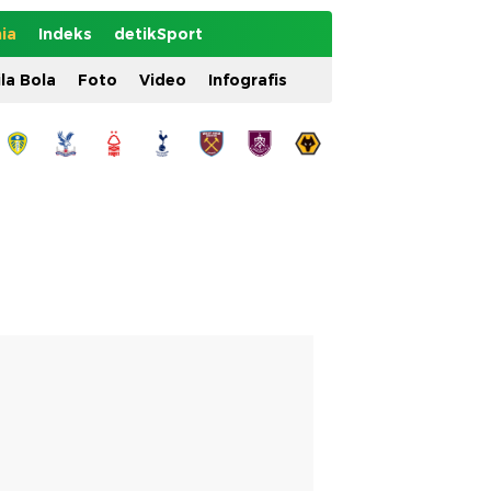
ia
Indeks
detikSport
ila Bola
Foto
Video
Infografis