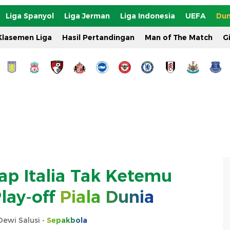
Liga Spanyol
Liga Jerman
Liga Indonesia
UEFA
Dun
Klasemen Liga
Hasil Pertandingan
Man of The Match
G
ap Italia Tak Ketemu
lay-off
Piala Dunia
Dewi Salusi -
Sepakbola