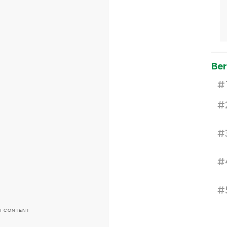
Ber
#
#
#
#
#
H CONTENT