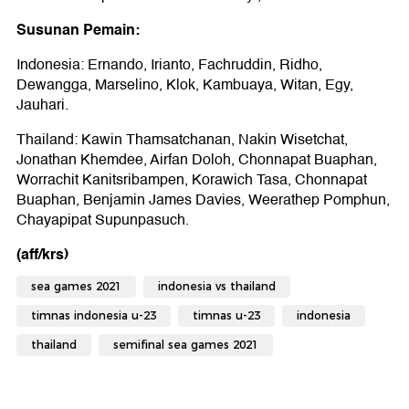
Susunan Pemain:
Indonesia: Ernando, Irianto, Fachruddin, Ridho,
Dewangga, Marselino, Klok, Kambuaya, Witan, Egy,
Jauhari.
Thailand: Kawin Thamsatchanan, Nakin Wisetchat,
Jonathan Khemdee, Airfan Doloh, Chonnapat Buaphan,
Worrachit Kanitsribampen, Korawich Tasa, Chonnapat
Buaphan, Benjamin James Davies, Weerathep Pomphun,
Chayapipat Supunpasuch.
(aff/krs)
sea games 2021
indonesia vs thailand
timnas indonesia u-23
timnas u-23
indonesia
thailand
semifinal sea games 2021