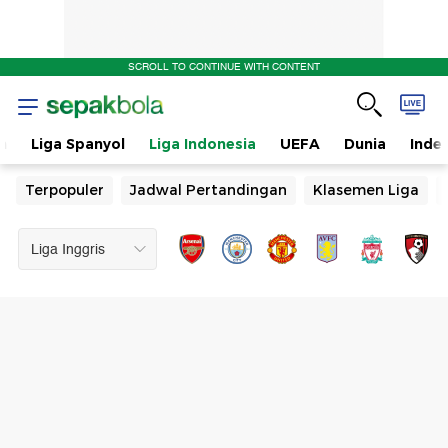
SCROLL TO CONTINUE WITH CONTENT
n
Liga Spanyol
Liga Indonesia
UEFA
Dunia
Inde
Terpopuler
Jadwal Pertandingan
Klasemen Liga