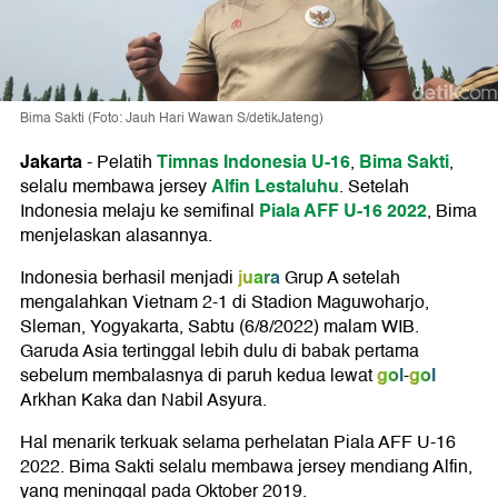
Bima Sakti (Foto: Jauh Hari Wawan S/detikJateng)
Jakarta
Timnas Indonesia U-16
Bima Sakti
-
Pelatih
,
,
Alfin Lestaluhu
selalu membawa jersey
. Setelah
Piala AFF U-16 2022
Indonesia melaju ke semifinal
, Bima
menjelaskan alasannya.
juara
Indonesia berhasil menjadi
Grup A setelah
mengalahkan Vietnam 2-1 di Stadion Maguwoharjo,
Sleman, Yogyakarta, Sabtu (6/8/2022) malam WIB.
Garuda Asia tertinggal lebih dulu di babak pertama
gol
gol
sebelum membalasnya di paruh kedua lewat
-
Arkhan Kaka dan Nabil Asyura.
Hal menarik terkuak selama perhelatan Piala AFF U-16
2022. Bima Sakti selalu membawa jersey mendiang Alfin,
yang meninggal pada Oktober 2019.