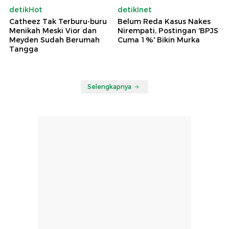
detikHot
detikInet
Catheez Tak Terburu-buru
Belum Reda Kasus Nakes
Menikah Meski Vior dan
Nirempati, Postingan 'BPJS
Meyden Sudah Berumah
Cuma 1%' Bikin Murka
Tangga
Selengkapnya