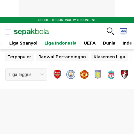
SCROLL TO CONTINUE WITH CONTENT
n
Liga Spanyol
Liga Indonesia
UEFA
Dunia
Inde
Terpopuler
Jadwal Pertandingan
Klasemen Liga