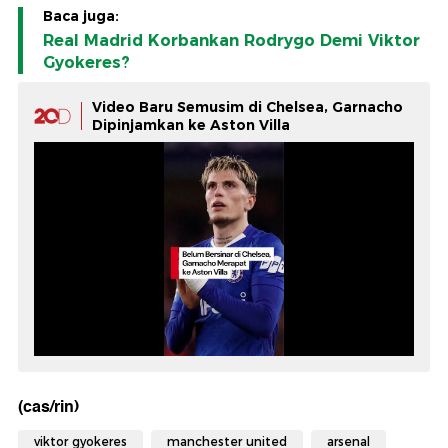
Baca juga:
Real Madrid Korbankan Rodrygo Demi Viktor
Gyokeres?
Video Baru Semusim di Chelsea, Garnacho
Dipinjamkan ke Aston Villa
(cas/rin)
viktor gyokeres
manchester united
arsenal