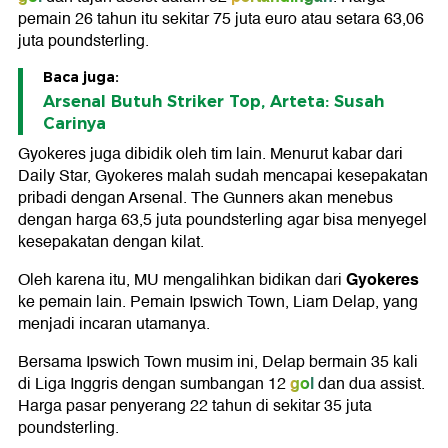
pemain 26 tahun itu sekitar 75 juta euro atau setara 63,06
juta poundsterling.
Baca juga:
Arsenal Butuh Striker Top, Arteta: Susah
Carinya
Gyokeres juga dibidik oleh tim lain. Menurut kabar dari
Daily Star, Gyokeres malah sudah mencapai kesepakatan
pribadi dengan Arsenal. The Gunners akan menebus
dengan harga 63,5 juta poundsterling agar bisa menyegel
kesepakatan dengan kilat.
Gyokeres
Oleh karena itu, MU mengalihkan bidikan dari
ke pemain lain. Pemain Ipswich Town, Liam Delap, yang
menjadi incaran utamanya.
Bersama Ipswich Town musim ini, Delap bermain 35 kali
gol
di Liga Inggris dengan sumbangan 12
dan dua assist.
Harga pasar penyerang 22 tahun di sekitar 35 juta
poundsterling.