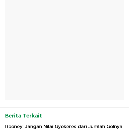
Berita Terkait
Rooney: Jangan Nilai Gyokeres dari Jumlah Golnya