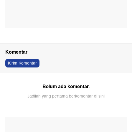
Komentar
Kirim Komentar
Belum ada komentar.
Jadilah yang pertama berkomentar di sini