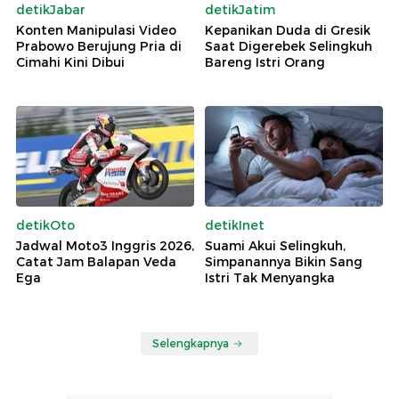
detikJabar
detikJatim
Konten Manipulasi Video
Kepanikan Duda di Gresik
Prabowo Berujung Pria di
Saat Digerebek Selingkuh
Cimahi Kini Dibui
Bareng Istri Orang
detikOto
detikInet
Jadwal Moto3 Inggris 2026,
Suami Akui Selingkuh,
Catat Jam Balapan Veda
Simpanannya Bikin Sang
Ega
Istri Tak Menyangka
Selengkapnya