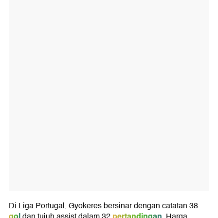
Di Liga Portugal, Gyokeres bersinar dengan catatan 38
gol
pertandingan
dan tujuh assist dalam 32
. Harga