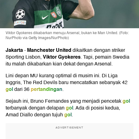
Viktor Gyokeres dikabarkan menuju Arsenal, bukan ke Man United. (Foto:
NurPhoto via Getty Images/NurPhoto)
Jakarta
Manchester United
-
dikaitkan dengan striker
Viktor Gyokeres
Sporting Lisbon,
. Tapi, pemain Swedia
itu malah dikabarkan kian dekat dengan Arsenal.
Lini depan MU kurang optimal di musim ini. Di Liga
Inggris, The Red Devils baru mencatatkan sebanyak 42
gol
pertandingan
dari 36
.
gol
Sejauh ini, Bruno Fernandes yang menjadi pencetak
gol
terbanyak dengan delapan
. Ada di posisi kedua,
gol
Amad Diallo dengan tujuh
.
ADVERTISEMENT