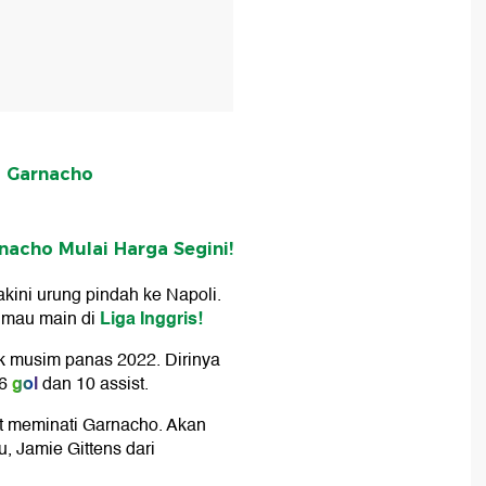
l Garnacho
nacho Mulai Harga Segini!
akini urung pindah ke Napoli.
Liga Inggris!
h mau main di
ak musim panas 2022. Dirinya
gol
6
dan 10 assist.
t meminati Garnacho. Akan
u, Jamie Gittens dari