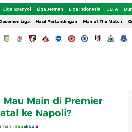
Liga Spanyol
Liga Jerman
Liga Indonesia
UEFA
Dun
Klasemen Liga
Hasil Pertandingan
Man of The Match
G
 Mau Main di Premier
atal ke Napoli?
Farhan -
Sepakbola