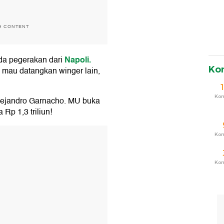
H CONTENT
Napoli.
da pegerakan dari
Ko
u mau datangkan winger lain,
Ko
lejandro Garnacho. MU buka
 Rp 1,3 triliun!
T
Ko
Ko