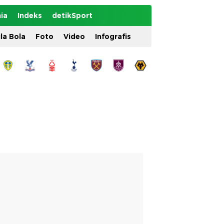
ia
Indeks
detikSport
ila Bola
Foto
Video
Infografis