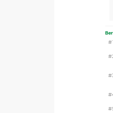
Ber
#
#
#
#
#