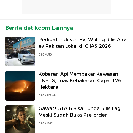
Berita detikcom Lainnya
Perkuat Industri EV, Wuling Rilis Aira
ev Rakitan Lokal di GIIAS 2026
detikOto
Kobaran Api Membakar Kawasan
TNBTS, Luas Kebakaran Capai 176
Hektare
detikTravel
Gawat! GTA 6 Bisa Tunda Rilis Lagi
Meski Sudah Buka Pre-order
detikInet