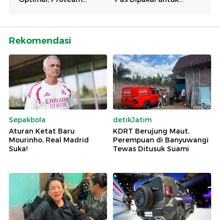
Rekomendasi
Sepakbola
detikJatim
Aturan Ketat Baru
KDRT Berujung Maut,
Mourinho, Real Madrid
Perempuan di Banyuwangi
Suka!
Tewas Ditusuk Suami