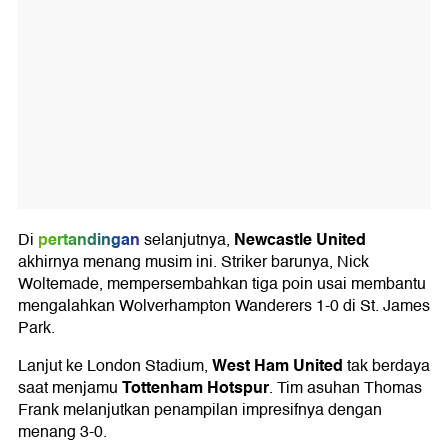
pertandingan
Newcastle United
Di
selanjutnya,
akhirnya menang musim ini. Striker barunya, Nick
Woltemade, mempersembahkan tiga poin usai membantu
mengalahkan Wolverhampton Wanderers 1-0 di St. James
Park.
West Ham United
Lanjut ke London Stadium,
tak berdaya
Tottenham Hotspur
saat menjamu
. Tim asuhan Thomas
Frank melanjutkan penampilan impresifnya dengan
menang 3-0.