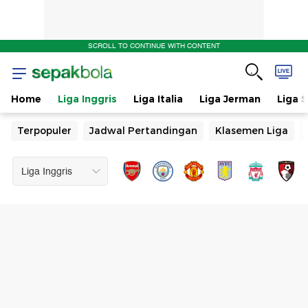
SCROLL TO CONTINUE WITH CONTENT
Home
Liga Inggris
Liga Italia
Liga Jerman
Liga 
Terpopuler
Jadwal Pertandingan
Klasemen Liga