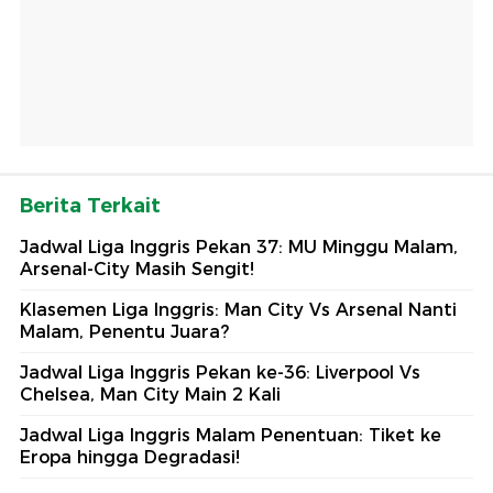
Berita Terkait
Jadwal Liga Inggris Pekan 37: MU Minggu Malam,
Arsenal-City Masih Sengit!
Klasemen Liga Inggris: Man City Vs Arsenal Nanti
Malam, Penentu Juara?
Jadwal Liga Inggris Pekan ke-36: Liverpool Vs
Chelsea, Man City Main 2 Kali
Jadwal Liga Inggris Malam Penentuan: Tiket ke
Eropa hingga Degradasi!