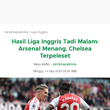
detikSepakbola
Liga Inggris
Hasil Liga Inggris Tadi Malam:
Arsenal Menang, Chelsea
Terpeleset
Yanu Arifin -
detikSepakbola
Minggu, 14 Sep 2025 09:00 WIB