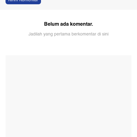
Belum ada komentar.
Jadilah yang pertama berkomentar di sini