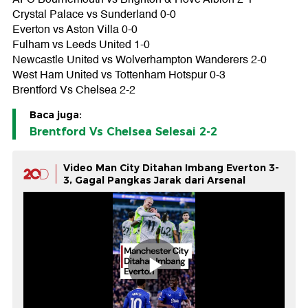
Crystal Palace vs Sunderland 0-0
Everton vs Aston Villa 0-0
Fulham vs Leeds United 1-0
Newcastle United vs Wolverhampton Wanderers 2-0
West Ham United vs Tottenham Hotspur 0-3
Brentford Vs Chelsea 2-2
Baca juga:
Brentford Vs Chelsea Selesai 2-2
Video Man City Ditahan Imbang Everton 3-
3, Gagal Pangkas Jarak dari Arsenal