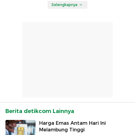
Selengkapnya
Berita detikcom Lainnya
Harga Emas Antam Hari Ini
Melambung Tinggi