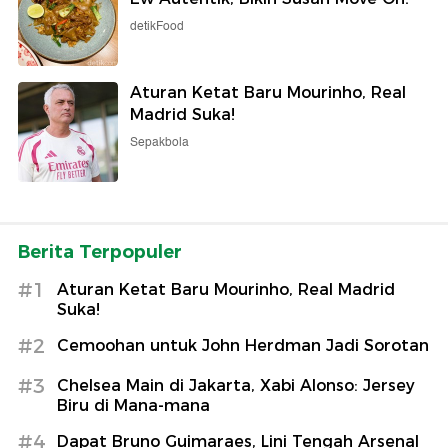
detikFood
Aturan Ketat Baru Mourinho, Real
Madrid Suka!
Sepakbola
Berita Terpopuler
#1
Aturan Ketat Baru Mourinho, Real Madrid
Suka!
#2
Cemoohan untuk John Herdman Jadi Sorotan
#3
Chelsea Main di Jakarta, Xabi Alonso: Jersey
Biru di Mana-mana
#4
Dapat Bruno Guimaraes, Lini Tengah Arsenal