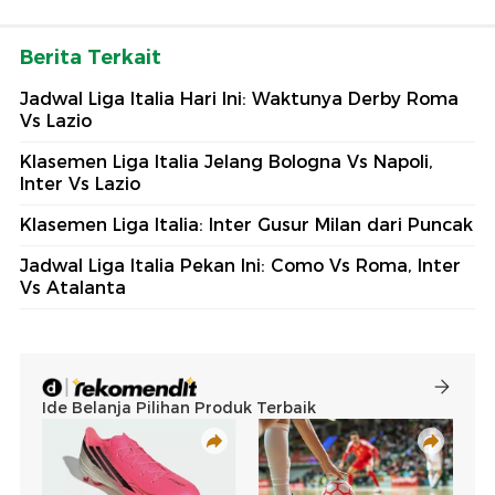
Berita Terkait
Jadwal Liga Italia Hari Ini: Waktunya Derby Roma
Vs Lazio
Klasemen Liga Italia Jelang Bologna Vs Napoli,
Inter Vs Lazio
Klasemen Liga Italia: Inter Gusur Milan dari Puncak
Jadwal Liga Italia Pekan Ini: Como Vs Roma, Inter
Vs Atalanta