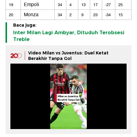
Empoli
19
34
4
13
17
-27
25
Monza
20
34
2
9
23
-34
15
Baca juga:
Inter Milan Lagi Ambyar, Dituduh Terobsesi
Treble
Video Milan vs Juventus: Duel Ketat
Berakhir Tanpa Gol