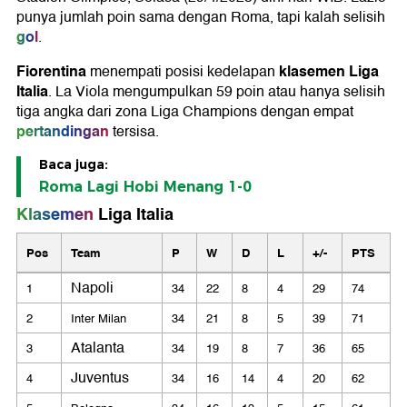
punya jumlah poin sama dengan Roma, tapi kalah selisih
gol
.
Fiorentina
klasemen Liga
menempati posisi kedelapan
Italia
. La Viola mengumpulkan 59 poin atau hanya selisih
tiga angka dari zona Liga Champions dengan empat
pertandingan
tersisa.
Baca juga:
Roma Lagi Hobi Menang 1-0
Klasemen
Liga Italia
Pos
Team
P
W
D
L
+/-
PTS
Napoli
1
34
22
8
4
29
74
2
Inter Milan
34
21
8
5
39
71
Atalanta
3
34
19
8
7
36
65
Juventus
4
34
16
14
4
20
62