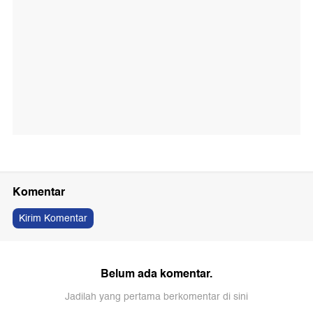
Komentar
Kirim Komentar
Belum ada komentar.
Jadilah yang pertama berkomentar di sini