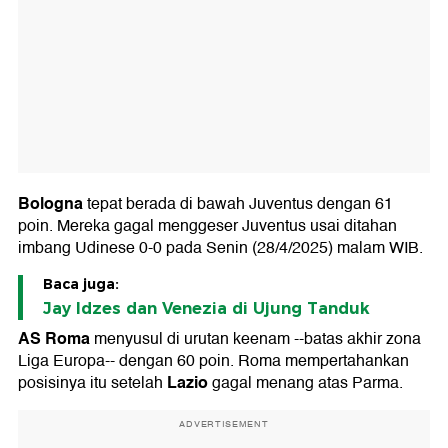
Bologna
tepat berada di bawah Juventus dengan 61
poin. Mereka gagal menggeser Juventus usai ditahan
imbang Udinese 0-0 pada Senin (28/4/2025) malam WIB.
Baca juga:
Jay Idzes dan Venezia di Ujung Tanduk
AS Roma
menyusul di urutan keenam --batas akhir zona
Liga Europa-- dengan 60 poin. Roma mempertahankan
Lazio
posisinya itu setelah
gagal menang atas Parma.
ADVERTISEMENT