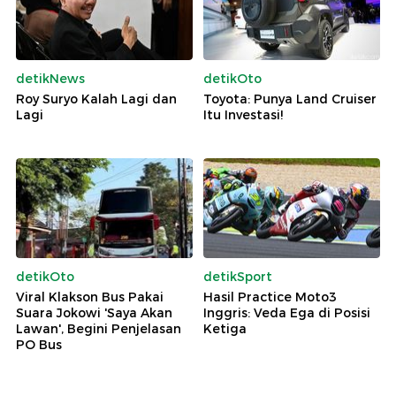
detikNews
detikOto
Roy Suryo Kalah Lagi dan
Toyota: Punya Land Cruiser
Lagi
Itu Investasi!
detikOto
detikSport
Viral Klakson Bus Pakai
Hasil Practice Moto3
Suara Jokowi 'Saya Akan
Inggris: Veda Ega di Posisi
Lawan', Begini Penjelasan
Ketiga
PO Bus