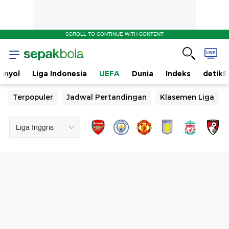
SCROLL TO CONTINUE WITH CONTENT
anyol
Liga Indonesia
UEFA
Dunia
Indeks
detikS
Terpopuler
Jadwal Pertandingan
Klasemen Liga