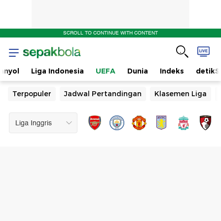
SCROLL TO CONTINUE WITH CONTENT
anyol
Liga Indonesia
UEFA
Dunia
Indeks
detikS
Terpopuler
Jadwal Pertandingan
Klasemen Liga