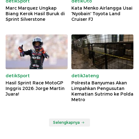
detikSport
detikOto
Marc Marquez Ungkap
Kata Menko Airlangga Usai
Biang Kerok Hasil Buruk di
'Nyobain' Toyota Land
Sprint Silverstone
Cruiser FJ
detikSport
detikJateng
Hasil Sprint Race MotoGP
Polresta Banyumas Akan
Inggris 2026: Jorge Martin
Limpahkan Pengusutan
Juara!
Kematian Sutrimo ke Polda
Metro
Selengkapnya