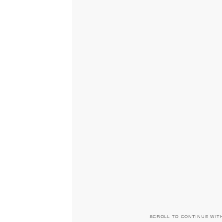
SCROLL TO CONTINUE WIT