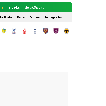
ia
Indeks
detikSport
ila Bola
Foto
Video
Infografis