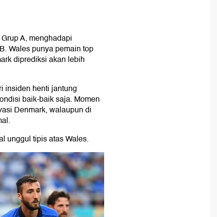
di Grup A, menghadapi
 B. Wales punya pemain top
rk diprediksi akan lebih
i insiden henti jantung
kondisi baik-baik saja. Momen
vasi Denmark, walaupun di
mal.
 unggul tipis atas Wales.