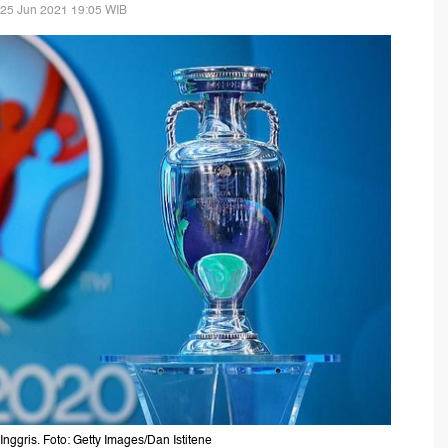
 25 Jun 2021 19:05 WIB
nggris. Foto: Getty Images/Dan Istitene