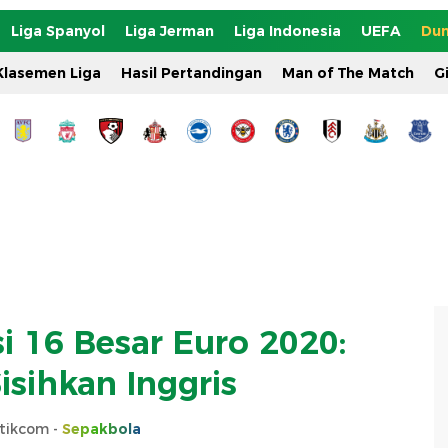
Liga Spanyol
Liga Jerman
Liga Indonesia
UEFA
Dun
Klasemen Liga
Hasil Pertandingan
Man of The Match
G
si 16 Besar Euro 2020:
isihkan Inggris
tikcom -
Sepakbola