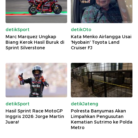
detikSport
detikOto
Marc Marquez Ungkap
Kata Menko Airlangga Usai
Biang Kerok Hasil Buruk di
'Nyobain' Toyota Land
Sprint Silverstone
Cruiser FJ
detikSport
detikJateng
Hasil Sprint Race MotoGP
Polresta Banyumas Akan
Inggris 2026: Jorge Martin
Limpahkan Pengusutan
Juara!
Kematian Sutrimo ke Polda
Metro