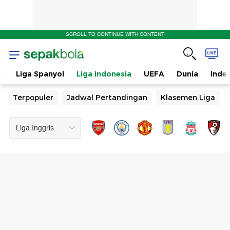
SCROLL TO CONTINUE WITH CONTENT
n
Liga Spanyol
Liga Indonesia
UEFA
Dunia
Inde
Terpopuler
Jadwal Pertandingan
Klasemen Liga